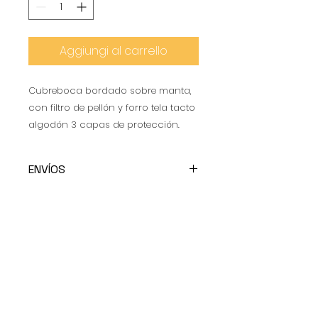
Aggiungi al carrello
Cubreboca bordado sobre manta,
con filtro de pellón y forro tela tacto
algodón 3 capas de protección.
ENVÍOS
Todos los envíos son con cargo
al cliente
CONTACTO
WhatsApp:
+52 5537226548
E-mail :
info@claravalorg.org
MÉXICO
- CDMX