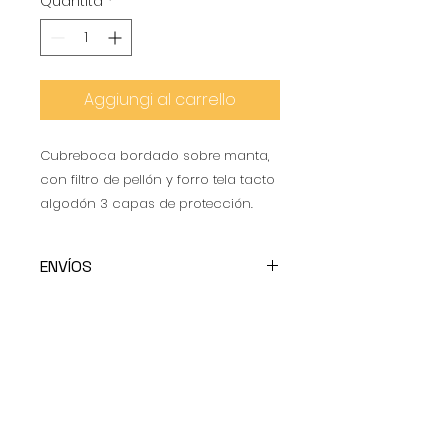
Quantità
*
Aggiungi al carrello
Cubreboca bordado sobre manta,
con filtro de pellón y forro tela tacto
algodón 3 capas de protección.
ENVÍOS
Todos los envios son a cuenta
del cliente
CONTACTO
WhatsApp:
+52 5537226548
E-mail :
info@claravalorg.org